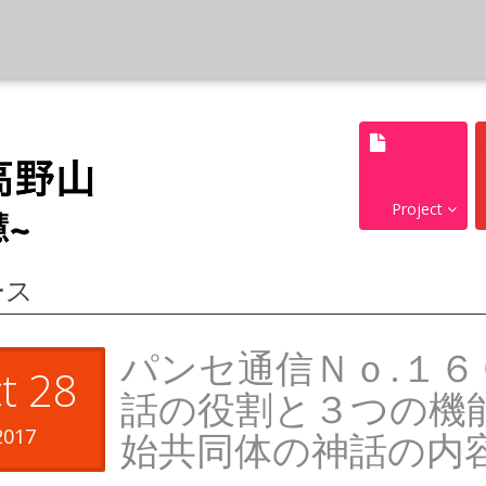
Project
ース
パンセ通信Ｎｏ.１６
t 28
話の役割と３つの機
2017
始共同体の神話の内