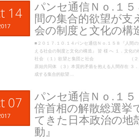
パンセ通信Ｎｏ.１５
t 14
間の集合的欲望が支
2017
会の制度と文化の構
■２０１７.１０.１４パンセ通信Ｎｏ.１５８『人間
える社会の制度と文化の構造』 皆 様 へ １．文化の
社会 （１）欲望と集団と社会 （２）
原始共同体 （３）本質的矛盾を抱える人間存在 ３
成する集合的欲望 …
パンセ通信Ｎｏ.１５
t 07
倍首相の解散総選挙
2017
てきた日本政治の地
動』