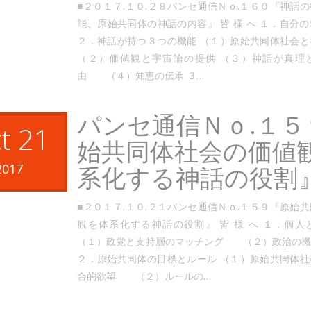
■２０１７.１０.２８パンセ通信Ｎｏ.１６０『神話
能、原始共同体の神話の内容』 皆 様 へ １．自分
２．神話が持つ３つの機能 （１）原始共同体社
（２）価値観と宇宙論の提供 （３）神話が真理
由 （４）知恵の伝承 ３…
パンセ通信Ｎｏ.１５
t 21
始共同体社会の価値
2017
系化する神話の役割
■２０１７.１０.２１パンセ通信Ｎｏ.１５９『原始
観を体系化する神話の役割』 皆 様 へ １．個
（１）政党と支持層のマッチング （２）政治の機
２．原始共同体の目標とルール （１）原始共同体
合的欲望 （２）ルールの…