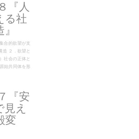
８『人
える社
造』
の集合的欲望が支
構造 ２．欲望と
社会の正体と
．原始共同体を形
７『安
で見え
殻変