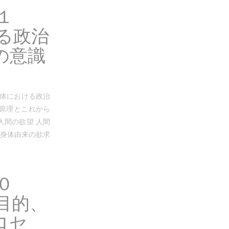
１
る政治
の意識
同体における政治
の原理とこれから
人間の欲望 人間
に身体由来の欲求
０
目的、
ロセ