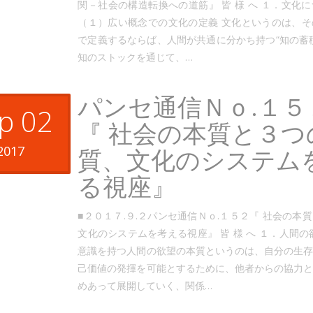
関－社会の構造転換への道筋』 皆 様 へ １．文化
（１）広い概念での文化の定義 文化というのは、
で定義するならば、人間が共通に分かち持つ“知の蓄
知のストックを通じて、…
パンセ通信Ｎｏ.１５
p 02
『 社会の本質と３つ
2017
質、文化のシステム
る視座』
■２０１７.９.２パンセ通信Ｎｏ.１５２『 社会の本
文化のシステムを考える視座』 皆 様 へ １．人間の
意識を持つ人間の欲望の本質というのは、自分の生
己価値の発揮を可能とするために、他者からの協力
めあって展開していく、関係…