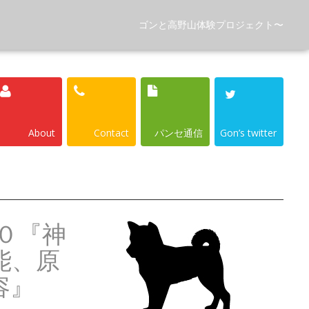
ゴンと高野山体験プロジェクト〜
About
Contact
パンセ通信
Gon’s twitter
０『神
能、原
容』