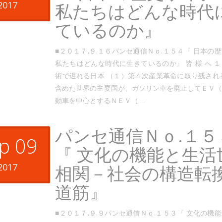
2017
私たちはどんな時代
ているのか』
■２０１７.９.１６パンセ通信Ｎｏ.１５４『 日本の
私たちはどんな時代に生きているのか』 皆 様 へ 
術で遅れる日本 （１）第４次産業革命に取り残され
含めた世界の主要国が、ガソリン車を廃止してＥＶ
動車を中心とするＮＥＶ（…
パンセ通信Ｎｏ.１５
p 09
『 文化の機能と生活
2017
相関－社会の構造転
道筋』
■２０１７.９.９パンセ通信Ｎｏ.１５３『 文化の機