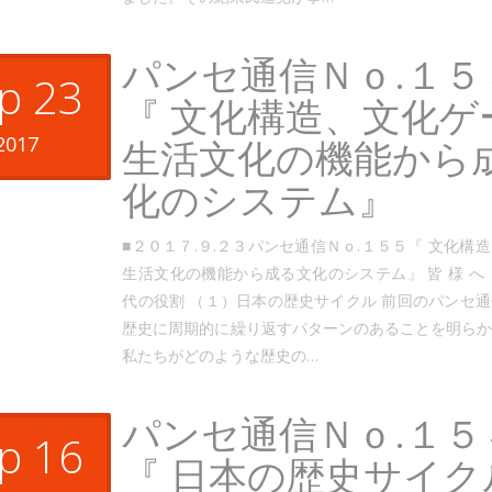
パンセ通信Ｎｏ.１５
p 23
『 文化構造、文化ゲ
2017
生活文化の機能から
化のシステム』
■２０１７.９.２３パンセ通信Ｎｏ.１５５『 文化構
生活文化の機能から成る文化のシステム』 皆 様 へ
代の役割 （１）日本の歴史サイクル 前回のパンセ
歴史に周期的に繰り返すパターンのあることを明ら
私たちがどのような歴史の…
パンセ通信Ｎｏ.１５
p 16
『 日本の歴史サイク