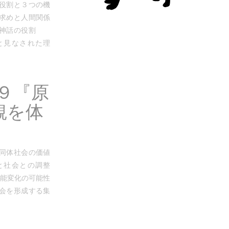
の役割と３つの機
の求めと人間関係
会と神話の役割
と見なされた理
９『原
観を体
』
共同体社会の価値
人と社会との調整
能変化の可能性
社会を形成する集