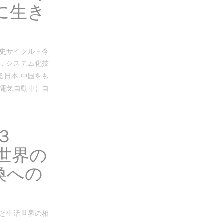
に生き
歴史サイクル－今
１．システム化技
る日本 中国をも
（電気自動車）自
３
世界の
換への
能と生活世界の相