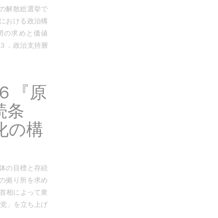
相の解散総選挙で
本における政治構
間の求めと価値
３．政治支持層
６『原
続条
化の構
同体の目標と存続
らの拠り所を求め
倍首相によって衆
の党」を立ち上げ