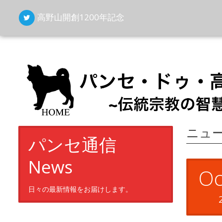
高野山開創1200年記念
ニュ
パンセ通信
News
Oc
日々の最新情報をお届けします。