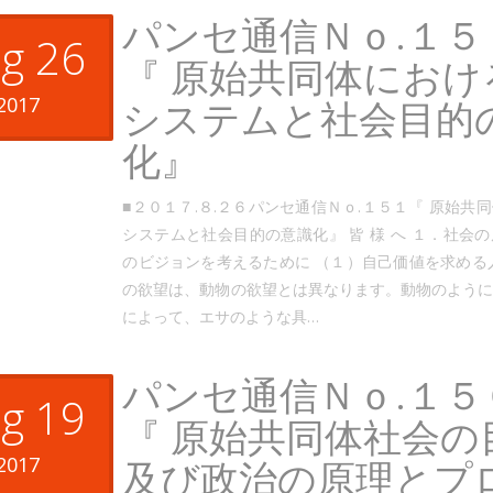
パンセ通信Ｎｏ.１５
g 26
『 原始共同体におけ
2017
システムと社会目的
化』
■２０１７.８.２６パンセ通信Ｎｏ.１５１『 原始共
システムと社会目的の意識化』 皆 様 へ １．社会
のビジョンを考えるために （１）自己価値を求める
の欲望は、動物の欲望とは異なります。動物のよう
によって、エサのような具…
パンセ通信Ｎｏ.１５
g 19
『 原始共同体社会の
2017
及び政治の原理とプ