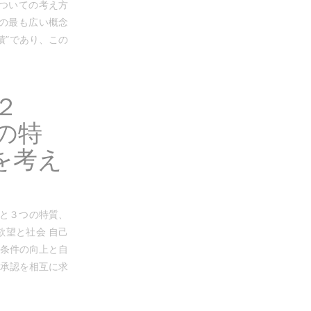
についての考え方
その最も広い概念
積”であり、この
２
の特
を考え
質と３つの特質、
欲望と社会 自己
存条件の向上と自
と承認を相互に求