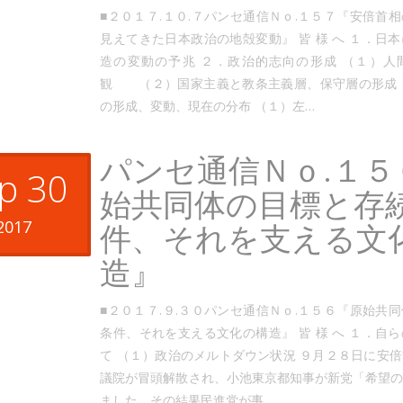
■２０１７.１０.７パンセ通信Ｎｏ.１５７『安倍首
見えてきた日本政治の地殻変動』 皆 様 へ １．日
造の変動の予兆 ２．政治的志向の形成 （１）人
観 （２）国家主義と教条主義層、保守層の形成 
の形成、変動、現在の分布 （１）左…
パンセ通信Ｎｏ.１５
p 30
始共同体の目標と存
2017
件、それを支える文
造』
■２０１７.９.３０パンセ通信Ｎｏ.１５６『原始共
条件、それを支える文化の構造』 皆 様 へ １．自
て （１）政治のメルトダウン状況 ９月２８日に安
議院が冒頭解散され、小池東京都知事が新党「希望
ました。その結果民進党が事…