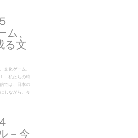
５
ーム、
成る文
造、文化ゲーム、
 １．私たちの時
通信では、日本の
かにしながら、今
４
ル－今