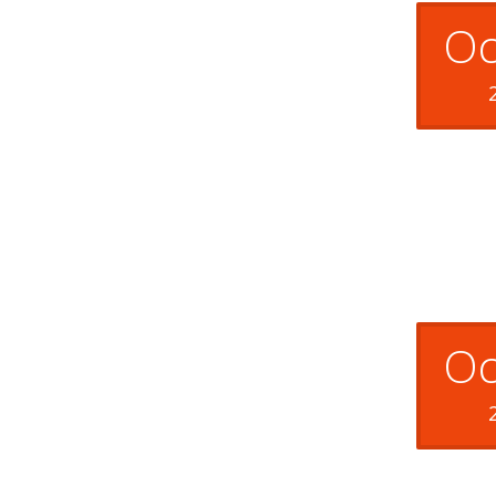
Oc
Oc