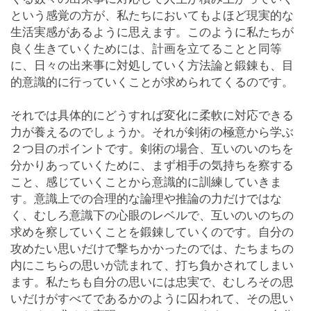
という感覚の方が、私たちにおいてもよほど現実的な
生活実感があるように思えます。このように私たちが
良く生きていくためには、計画を立てることと同等
に、日々の出来事に対処していく方法論と鍛錬も、目
的意識的に行っていくことが求められてくるのです。
それでは具体的にどうすれば変化に柔軟に対応できる
力が養えるのでしょうか。それが剣術の極意から学ぶ
２つ目のポイントです。剣術の場合、互いのいのちを
分かりあっていくために、まず相手の気持ちを察する
こと、感じていくことから意識的に訓練していきま
す。意識上での合理的な論理や推論の力だけではな
く、むしろ意識下の心眼のレベルで、互いのいのちの
求めを察していくことを鍛錬していくのです。自分の
攻めたい思いだけで撃ちかかったのでは、たちまちの
内にこちらの思いが読まれて、打ち負かされてしまい
ます。私たちも自分の思いには忠実で、むしろその思
いだけがすべてであるかのように囚われて、その思い