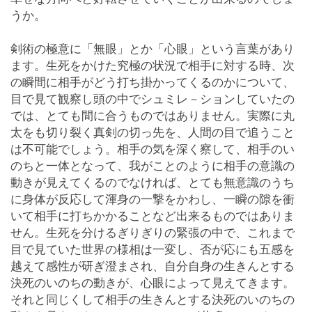
うか。
剣術の極意に「無眼」とか「心眼」という言葉があり
ます。生死をかけた究極の状況で相手に対する時、次
の瞬間に相手がどう打ち掛かってくるのかについて、
目で見て観察し頭の中でシュミレ－ションしていたの
では、とても間に合うものではありません。実際に丸
太をも切り裂く真剣の切っ先を、人間の目で追うこと
は不可能でしょう。相手の気を深く察して、相手のい
のちと一体となって、我がことのように相手の意識の
動きが見えてくるのでなければ、とても無意識のうち
に身体が反応して渾身の一撃をかわし、一瞬の隙を衝
いて相手に打ちかかることなど出来るものではありま
せん。生死を分けるぎりぎりの緊張の中で、これまで
目で見ていた世界の様相は一変し、否が応にも五感を
越えて感性が研ぎ澄まされ、自分自身の生きんとする
決死のいのちの動きが、心眼によって見えてきます。
それと同じくして相手の生きんとする決死のいのちの