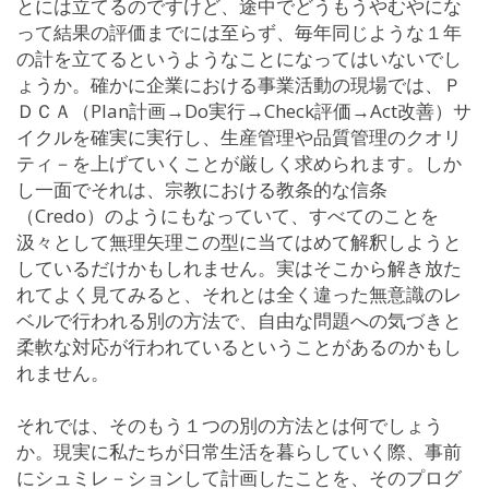
とには立てるのですけど、途中でどうもうやむやにな
って結果の評価までには至らず、毎年同じような１年
の計を立てるというようなことになってはいないでし
ょうか。確かに企業における事業活動の現場では、Ｐ
ＤＣＡ（Plan計画→Do実行→Check評価→Act改善）サ
イクルを確実に実行し、生産管理や品質管理のクオリ
ティ－を上げていくことが厳しく求められます。しか
し一面でそれは、宗教における教条的な信条
（Credo）のようにもなっていて、すべてのことを
汲々として無理矢理この型に当てはめて解釈しようと
しているだけかもしれません。実はそこから解き放た
れてよく見てみると、それとは全く違った無意識のレ
ベルで行われる別の方法で、自由な問題への気づきと
柔軟な対応が行われているということがあるのかもし
れません。
それでは、そのもう１つの別の方法とは何でしょう
か。現実に私たちが日常生活を暮らしていく際、事前
にシュミレ－ションして計画したことを、そのプログ