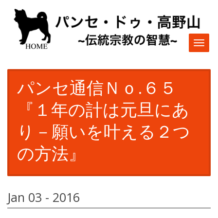
Togg
navi
パンセ通信Ｎｏ.６５
『１年の計は元旦にあ
り－願いを叶える２つ
の方法』
Jan 03 - 2016