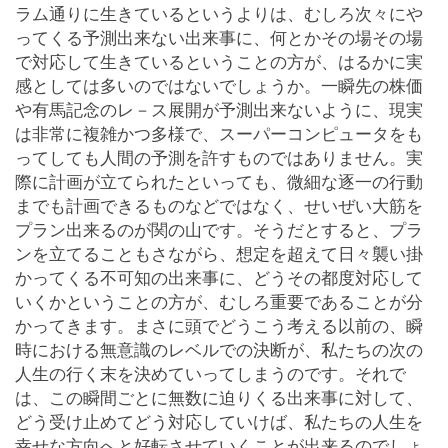
ラム通りに生きているというよりは、むしろ次々にや
ってくる予測出来ない出来事に、何とかその場その場
で対応して生きているということの方が、はるかに実
感としては多いのではないでしょうか。一瞬先の株価
や有馬記念のレ－ス展開が予測出来ないように、現実
は非常に複雑かつ多様で、スーパーコンピュータをも
ってしても人間の予測を許すものではありません。実
際に計画が立てられたといっても、微細な逐一の行動
までも計画できるものなどではなく、せいぜい大筋を
プラン出来るのが関の山です。そうだとすると、プラ
ンを立てることもさながら、想定を超えて日々襲い掛
かってくる不可知の出来事に、どうその都度対応して
いくかということの方が、むしろ重要であることが分
かってきます。まさに頭でどうこう考える以前の、瞬
時における無意識のレベルでの決断が、私たちの次の
人生の行く末を決めていってしまうのです。それで
は、この瞬間ごとに無数に迫りくる出来事に対して、
どう受け止めてどう対応していけば、私たちの人生を
幸せな方向へと好転させていくことが出来るのでしょ