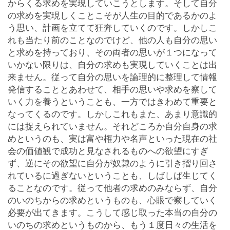
からくる求めを実現していこうとします。そして自分
の求めを実現しくことこそが人生の目的であるかのよ
う思い、計画を立てて狂奔していくのです。しかしこ
れも当たり前のことなのでけど、他の人も自分の思い
と求めを持っており、その両者の思いが１つになって
いかない限りは、自分の求めも実現していくことは出
来ません。従って自分の思いを論理的に整理して情報
発信することとあわせて、相手の思いや求めを察して
いく力を養うということも、一方ではきわめて重要と
なってくるのです。しかしこれもまた、あまり意識的
には捉えられていません。それどころか自分自身の求
めというのも、実は富や権力や名声といった現在の社
会の価値観で成功と見なされるものへの欲望にすぎ
ず、逆にその欲望に自分が奴隷のように引き摺り回さ
れているに過ぎないということも、しばしば生じてく
ることなのです。従って他者の求めのみならず、自分
のいのちからの求めというものも、心眼で察していく
必要が出てきます。こうして感じ取った本当の自分の
いのちの求めというものから、もう１度日々の生活を