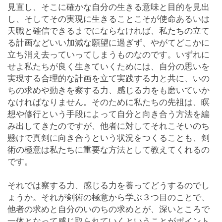
見直し、そこに確かな自分の生きる意味と目的を見出
し、そしてその実現に生きることこそが使命あるいは
天職と確信できるまでにならなければ、私たちの立て
る計画などいい加減な願望に過ぎず、やがてどこかに
立ち消え去っていってしまうものなのです。いずれに
せよ私たちが良く生きていくためには、自分の思いを
実現する合理的な計画を立て実践する力と共に、いの
ちの求めや動きを察する力、感じる力をも磨いていか
なければなりません。そのために私たちの先祖は、瞑
想や修行という手段によって自分と向き合う方法を編
み出してきたのですが、他者に対してそれこそいのち
懸けで真剣に向き合うという状況をつくることも、剣
術の極意は私たちに重要な方法として教えてくれるの
です。
それでは察する力、感じる力を養ってどうするのでし
ょうか。それが剣術の極意から学ぶ３つ目のことで、
他者の求めと自分のいのちの求めとが、深いところで
一体となって感じ取られていくということがポイント