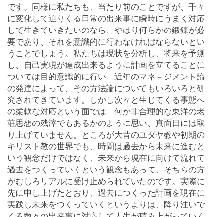
です。同様に私たちも、当たり前のことですが、千々
に変化して迫りくる日常の出来事に瞬時にうまく対応
して生きていきたいのなら、やはり何らかの鍛錬が必
要であり、それを意識的に行わなければならないとい
うことでしょう。私たちは現状を分析し、将来を予測
し、自己実現が達成出来るように計画を立てることに
ついては目的意識的に行い、近年のマネ－ジメント論
の発達によって、その方法論についてもいろいろと研
究されてきています。しかし次々と生じてくる事態へ
の柔軟な対応という面では、何か非合理的な東洋の老
荘思想の残滓でもあるかのように思い、真面目には取
り上げていません。ところが大昔のユダヤ教や初期の
キリスト教の世界でも、時間は過去から未来に進むと
いう観念だけではなく、未来から現在に向けて流れて
過去をつくっていくという観念もあって、そちらの方
がむしろリアルに受け止められていたのです。実際に
先に申し上げたとおり、過去につくった計画を現在に
実践し未来をつくっていくというよりは、降り注いで
くる数々の出来事に対応して人生が積み上がっていく