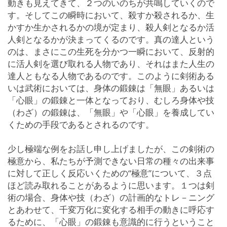
動きも見えてきて、２つのいのちが共鳴していくので
す。そしてこの瞬時において、殺すか殺されるか、生
かすか生かされるかの境が定まり、殺人剣となるか活
人剣となるかが決まってくるのです。真の達人という
のは、まさにこの生死を分かつ一瞬において、反射的
に活人剣を選び取れる人物であり、それはまた人生の
達人ともなる人物であるのです。このように剣術ある
いは武術においては、身体の鍛錬は「無眼」あるいは
「心眼」の鍛錬と一体となっており、むしろ身体や技
（わざ）の鍛錬は、「無眼」や「心眼」を養成してい
くための手段であるとされるのです。
少し極端な例をお話し申し上げましたが、この剣術の
極意から、私たちが予測できない日常の種々の出来事
に対して正しく反応いくための“極意”について、３点
ほど読み取れることがあるように思います。１つは剣
術の場合、身体や技（わざ）の計画的なトレ－ニング
とあわせて、千変万化に変化する相手の動きに呼応す
るために、「心眼」の鍛錬も意識的に行うということ