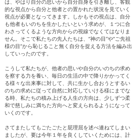
は、やはり自分の思いから自分自身を引き離し、客観
的な視点から自分と他者との置かれた状況を見ていく
視点が必要となってきます。しかもその視点は、自分
も他者もいのちを生かしたいという求めが、１つに合
わさってくるような方向からの視線でなくてはなりま
せん。そこで私たちの先人たちは、“神の目”や“ご先祖
様の目”から恥じること無く自分を捉える方法を編み出
していったのです。
こうして私たちが、他者の思いや自分のいのちの求め
を察する力を養い、毎日の生活の中で降りかかってく
る様々な出来事に対して、共に生かし合おうとするい
のちの求めに従って自然に対応していける様にまでな
る時、私たちの積み上げる人生の方向は、少しずつ柔
和で慈しみに満ちた方向へと変えられるようになって
いくのです。
さてまたしてもごたごたと屁理屈を述べ連ねてしまい
ましたが、要は今年１年を良くしていくためには、計