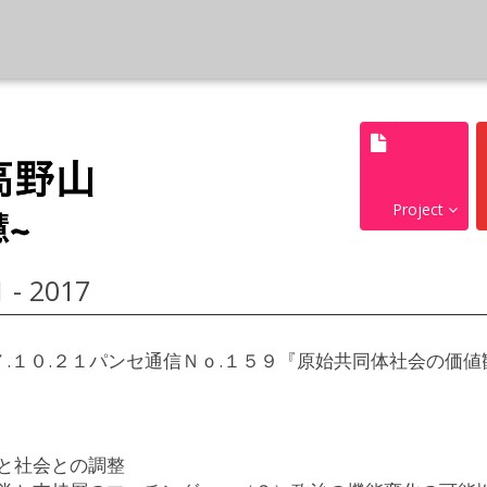
Project
 - 2017
７.１０.２１パンセ通信Ｎｏ.１５９『原始共同体社会の価
と社会との調整