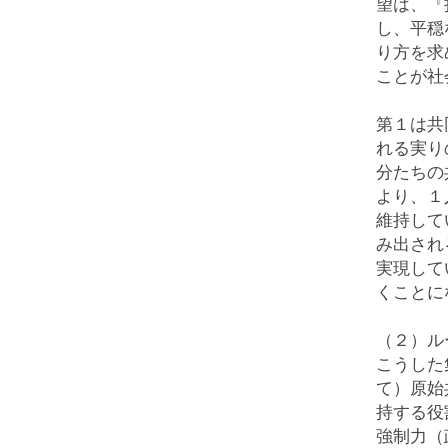
望は、『
し、平穏
り方を求
ことが社
第１は共
れる実り
分たちの
より、１
維持して
み出され
実現して
くことに
（２）ル
こうした
て）原始
持する役
強制力（