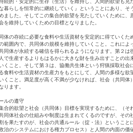
持続的・安定的に生存（生活）を維持し、人間的欲望も充
な暮らしを恒常的に継続していく』ということにあり、そ
めました。そしてこの集合的欲望を充たしていくために、
会を維持していくための目標となりました。
同体の存続に必要な食料や生活資材を安定的に得ていくた
の範囲内で、共同体の規模を維持していくこと。これによ
共同体が永続する確信を得られるようになります。第２は
人で生産するよりもはるかに大きな財を生み出すことの出
いくこと。そして第３は、協働共生体という狩猟採取社会
る食料や生活資材の生産力をもとにして、人間の多様な欲
いくこと。満足度が高く不満が少なければ、社会（共同体
なります。
ールの遵守
集合的欲望と社会（共同体）目標を実現するために、（そ
共同体社会の仕組みや制度は生まれてくるのですが、その
割を果たすのが、社会の共通ルール（掟・法）ということ
政治のシステムにおける権力プロセス）と人間の内面の価