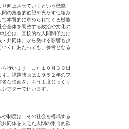
より向上させていくという機能
人間の集合的欲望を充たす仕組み
して本質的に求められてくる機能
社会全体を調整する政治や文化の
体社会は、直接的な人間関係だけ
族・共同体）から受ける影響も少
ていくにあたっても、参考となる
から行います。また１０月３０日
ます。課題映画は１９５２年のフ
有名な映画を、もう１度じっくり
ムシアターで行います。
みや制度は、その社会を構成する
始共同体を支えた人間の集合的欲