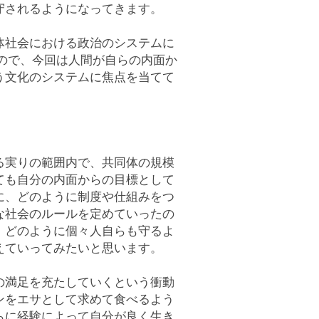
守されるようになってきます。
体社会における政治のシステムに
ので、今回は人間が自らの内面か
う文化のシステムに焦点を当てて
る実りの範囲内で、共同体の規模
ても自分の内面からの目標として
に、どのように制度や仕組みをつ
な社会のルールを定めていったの
、どのように個々人自らも守るよ
えていってみたいと思います。
の満足を充たしていくという衝動
ンをエサとして求めて食べるよう
らに経験によって自分が良く生き