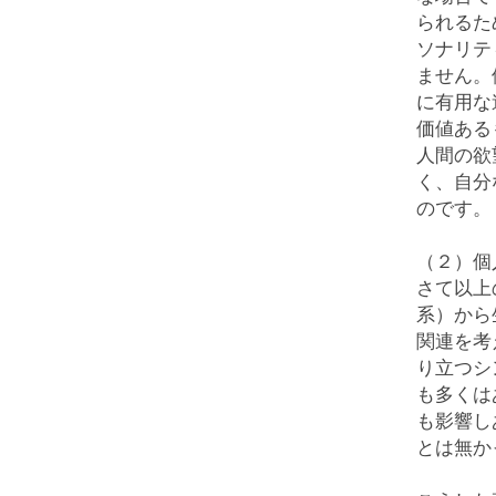
られるた
ソナリテ
ません。
に有用な
価値ある
人間の欲
く、自分
のです。
（２）個
さて以上
系）から
関連を考
り立つシ
も多くは
も影響し
とは無か