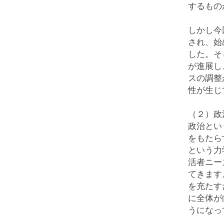
するもの
しかし今
され、始
した。そ
が進展し
スの調整
性が生じ
（２）政
政治とい
をもたら
という力
活者ニー
てきます
を充たす
に全体が
うになっ