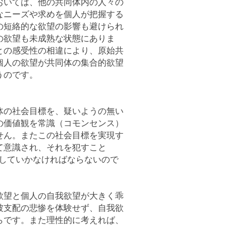
おいては、他の共同体内の人々の
なニーズや求めを個人が把握する
の短絡的な欲望の影響も避けられ
の欲望も未成熟な状態にありま
との感受性の相違により、原始共
個人の欲望が共同体の集合的欲望
うのです。
体の社会目標を、疑いようの無い
の価値観を常識（コモンセンス）
せん。またこの社会目標を実現す
て意識され、それを犯すこと
にしていかなければならないので
欲望と個人の自我欲望が大きく乖
被支配の悲惨を体験せず、自我欲
らです。また理性的に考えれば、