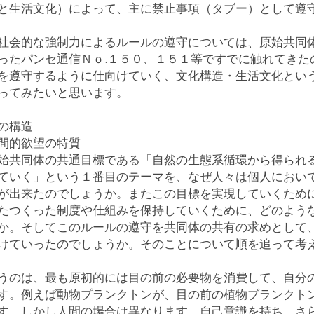
と生活文化）によって、主に禁止事項（タブー）として遵
社会的な強制力によるルールの遵守については、原始共同
ったパンセ通信Ｎｏ.１５０、１５１等ですでに触れてきた
を遵守するように仕向けていく、文化構造・生活文化とい
ってみたいと思います。
の構造
間的欲望の特質
始共同体の共通目標である「自然の生態系循環から得られ
ていく」という１番目のテーマを、なぜ人々は個人におい
が出来たのでしょうか。またこの目標を実現していくため
たつくった制度や仕組みを保持していくために、どのよう
か。そしてこのルールの遵守を共同体の共有の求めとして
けていったのでしょうか。そのことについて順を追って考
うのは、最も原初的には目の前の必要物を消費して、自分
す。例えば動物プランクトンが、目の前の植物ブランクト
す。しかし人間の場合は異なります。自己意識を持ち、さ