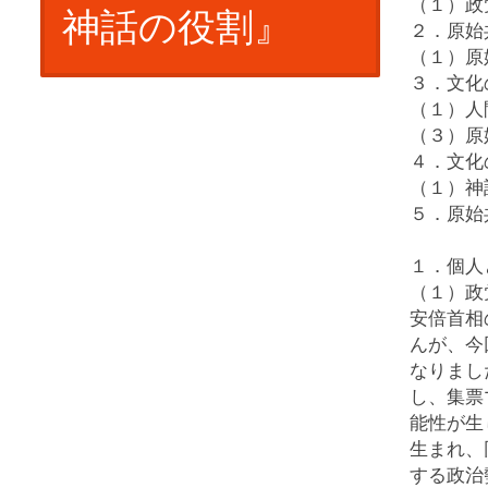
（１）政
神話の役割』
２．原始
（１）原
３．文化
（１）人
（３）原
４．文化
（１）神
５．原始
１．個人
（１）政
安倍首相
んが、今
なりまし
し、集票
能性が生
生まれ、
する政治