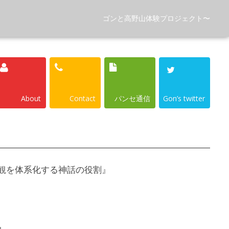
ゴンと高野山体験プロジェクト〜
About
Contact
パンセ通信
Gon’s twitter
値観を体系化する神話の役割』