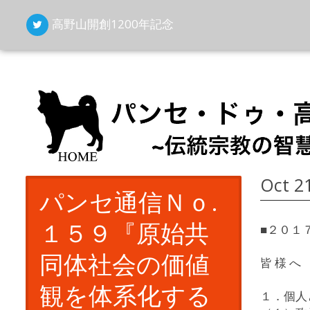
高野山開創1200年記念
Oct 21
パンセ通信Ｎｏ.
１５９『原始共
■２０１
同体社会の価値
皆 様 へ
観を体系化する
１．個人