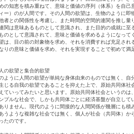
めの知恵を積み重ねて、意味と価値の序列（体系）を自己
ィー）のが人間です。その人間の欲望は、生物のように即
他者との関係性を考慮し、また時間的空間的連関を推し量
連関は意味あるものとして意識され、また目的の成就に至
ものとして意識されて、意味と価値を求めるようになって
望は、目の前の対象物を求め、それを消費すれば充足され
なりの意味と価値を求め、それを実現することで初めて満
人の欲望と集合的欲望
のように人間の欲望が単純な身体由来のものでは無く、自
生じる自我の欲望であることを抑えた上で、原始共同体社
えていってみたいと思います。原始共同体社会というのは
ンプルな社会で、しかも共同体ごとに経済基盤が自立して
ありません。現代のように間接的な人間関係が幾層にも積
あうような複雑な社会では無く、個人が社会（共同体）か
ったのです。