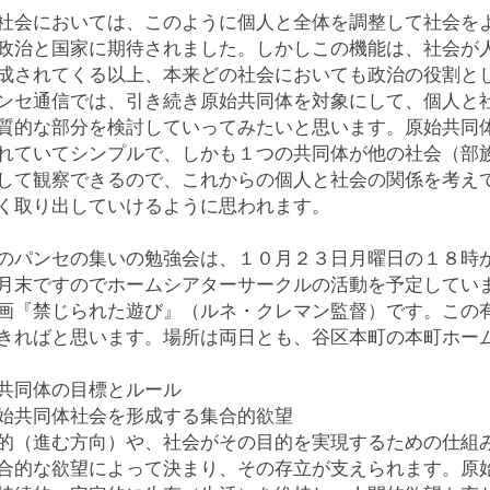
社会においては、このように個人と全体を調整して社会を
政治と国家に期待されました。しかしこの機能は、社会が
成されてくる以上、本来どの社会においても政治の役割と
ンセ通信では、引き続き原始共同体を対象にして、個人と
質的な部分を検討していってみたいと思います。原始共同
れていてシンプルで、しかも１つの共同体が他の社会（部
して観察できるので、これからの個人と社会の関係を考え
く取り出していけるように思われます。
のパンセの集いの勉強会は、１０月２３日月曜日の１８時
月末ですのでホームシアターサークルの活動を予定してい
画『禁じられた遊び』（ルネ・クレマン監督）です。この
きればと思います。場所は両日とも、谷区本町の本町ホー
共同体の目標とルール
始共同体社会を形成する集合的欲望
的（進む方向）や、社会がその目的を実現するための仕組
合的な欲望によって決まり、その存立が支えられます。原