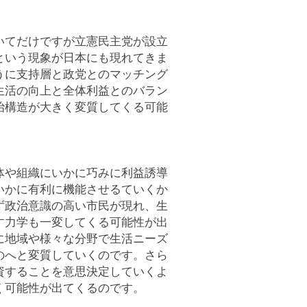
いてだけですが立憲民主党が設立
という現象が日本にも現れてきま
うに支持層と政党とのマッチング
生活の向上と全体利益とのバラン
治構造が大きく変質してくる可能
体や組織にいかに巧みに利益誘導
いかに有利に機能させるていくか
ず政治意識の高い市民が現れ、生
す力学も一変してくる可能性が出
に地域や様々な分野で生活ニーズ
のへと変質していくのです。さら
資することを意思決定していくよ
く可能性が出てくるのです。