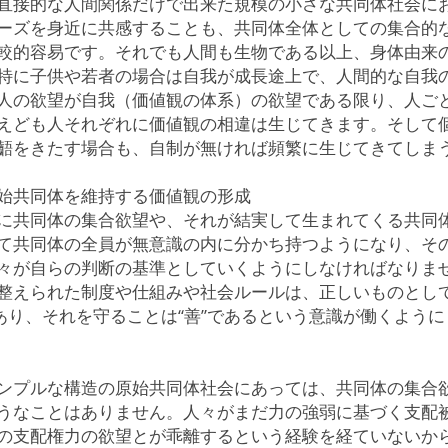
直接的な人間関係だけで出来た規模の小さな共同体社会に
ーズを身近に共感することも、共同体全体としての集合的
較的容易です。それでも人間も生物である以上、身体由来
特に子供や若者の場合は自我が成長途上で、人間的な自我
人の欲望が自我（価値観の体系）の欲望である限り、人ご
えども人それぞれに価値観の相違は生じてきます。そして
齬をきたす場合も、自制が無ければ頻繁に生じてきてしま
始共同体を維持する価値観の形成
に共同体の集合欲望や、それが結実して生まれてくる共同
て共同体の全員が無意識の内に分かち持つようになり、そ
々が自らの判断の基準としていくようにしなければなりま
整えられた制度や仕組みや社会ルールは、正しいものとし
であり、それを守ることは“善”であるという意識が働くよう
ンプルな構造の原始共同体社会にあっては、共同体の集合
うなことはありません。人々がまだ力の強弱に基づく支配
の支配権力の欲望とが乖離するという経験を経ていないか