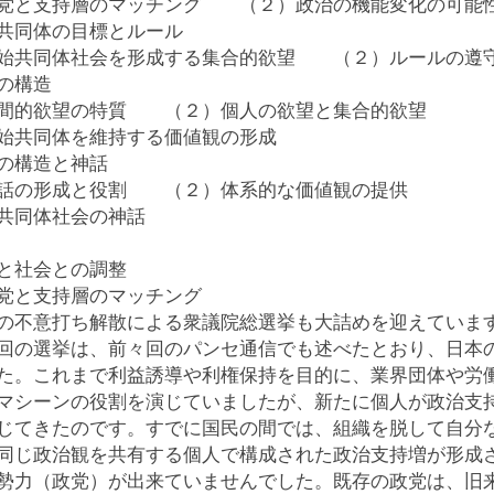
党と支持層のマッチング （２）政治の機能変化の可能
共同体の目標とルール
始共同体社会を形成する集合的欲望 （２）ルールの遵
の構造
間的欲望の特質 （２）個人の欲望と集合的欲望
始共同体を維持する価値観の形成
の構造と神話
話の形成と役割 （２）体系的な価値観の提供
共同体社会の神話
と社会との調整
党と支持層のマッチング
の不意打ち解散による衆議院総選挙も大詰めを迎えていま
回の選挙は、前々回のパンセ通信でも述べたとおり、日本
た。これまで利益誘導や利権保持を目的に、業界団体や労
マシーンの役割を演じていましたが、新たに個人が政治支
じてきたのです。すでに国民の間では、組織を脱して自分
同じ政治観を共有する個人で構成された政治支持増が形成
勢力（政党）が出来ていませんでした。既存の政党は、旧