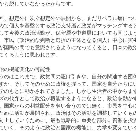
から脱していなかったからです。
回、想定外に次ぐ想定外の展開から、まだリベラル層につ
めて個人を基盤とする政治支持層と政党がマッチングする
して今後の政治活動が、保守層や中道層においても同じよ
、市民（政治的な判断と選択の主体となる個人）中心に実
が国民の間でも意識されるようになってくると、日本の政
てくるように思われます。
治の機能変化の可能性
うのはこれまで、政党間の駆け引きや、自分の関連する団
すか、そしてそのために政権を握って、国家を自分たちに
学のもとに動かされてきました。しかし生活者の中からま
ズの代弁として政治が機能するようになると、政治を動か
。国家からの利益配分を奪い合うのでは無く、市民を中心
ために活動が展開され、政治はその活動を調整していくも
向上していくために、最も戦略的に重要な部分に資源を投
ていく。そのように政治と国家の機能は、力学を変えてい