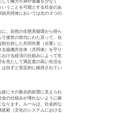
たして極力不満や葛藤を少なく
ういうことを可能とする社会のあ
原始共同体においては次の３つの
めに、自然の生態系循環から得ら
って後世の世代にわた亘って、自
役割分担した共同作業（分業）に
来る協働共生体（共同体）を守り
における経済の仕組みによって生
望を充たして満足度の高い生活を
）は自ずと安定的に維持されてい
れ故にその集合的欲望に支えられ
社会の仕組みが壊れないように維
になります。ルールは、社会的な
値規範（文化のシステムにおける