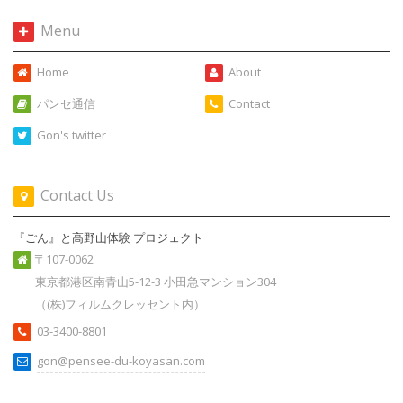
Menu
Home
About
パンセ通信
Contact
Gon's twitter
Contact Us
『ごん』と高野山体験 プロジェクト
〒107-0062
東京都港区南青山5-12-3 小田急マンション304
（(株)フィルムクレッセント内）
03-3400-8801
gon@pensee-du-koyasan.com