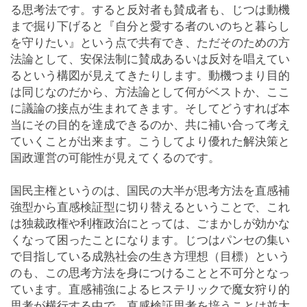
る思考法です。すると反対者も賛成者も、じつは動機
まで掘り下げると『自分と愛する者のいのちと暮らし
を守りたい』という点で共有でき、ただそのための方
法論として、安保法制に賛成あるいは反対を唱えてい
るという構図が見えてきたりします。動機つまり目的
は同じなのだから、方法論として何がベストか、ここ
に議論の接点が生まれてきます。そしてどうすれば本
当にその目的を達成できるのか、共に補い合って考え
ていくことが出来ます。こうしてより優れた解決策と
国政運営の可能性が見えてくるのです。
国民主権というのは、国民の大半が思考方法を直感補
強型から直感検証型に切り替えるということで、これ
は独裁政権や利権政治にとっては、ごまかしが効かな
くなって困ったことになります。じつはパンセの集い
で目指している成熟社会の生き方理想（目標）という
のも、この思考方法を身につけることと不可分となっ
ています。直感補強によるヒステリックで魔女狩り的
思考が横行する中で、直感検証思考を培うことは並大