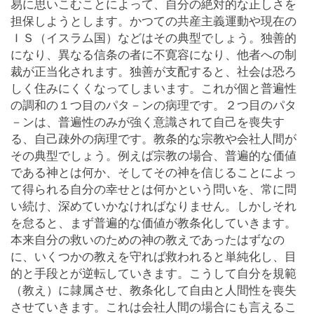
易に思いこむことによって、自分の絶対的な正しさを
担保しようとします。かつての共産主義運動や現在の
ＩＳ（イスラム国）などはその典型でしょう。独善的
になり、異なる信条の者に不寛容になり、他者への制
裁が正当化されます。独善が支配すると、社会は恐ろ
しく住みにくくなってしまいます。これが個と普遍性
の調和の１つ目のパタ－ンの病理です。２つ目のパタ
－ンは、普遍性のみが強く意識されて自己を喪失す
る、自己疎外の病理です。教条的な宗教や会社人間が
その典型でしょう。例えば宗教の場合、普遍的な価値
である神とは何か、そしてその神を信じることによっ
て得られる自分の幸せとは何かという問いを、常に問
い続け、深めていかなければなりません。しかしそれ
を怠ると、まず普遍的な価値が教条化していきます。
本来自分の救いのための神の教えであったはずなの
に、いくつかの教えを守れば救われると単純化し、目
的と手段とが逆転していきます。こうして自分を規範
（教え）に隷属させ、教条化して自由と人間性を喪失
させていきます。これは会社人間の場合にも言えるこ