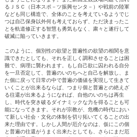
るＪＳＣ（日本スポ－ツ振興センタ－）や戦前の陸軍
なども同じ構造で、全体のことを考えているようでじ
つは自己保身以外何も考えておらず、ただ決まったこ
とを軌道修正する智慧も勇気もなく、粛々と遂行して
破滅に陥っていきます。
このように、個別性の欲望と普遍性の欲望の相関を意
識できたとしても、それを正しく調和させることは困
難で、病理に襲われます。もし自己欲に囚われる自分
を一旦否定して、普遍のいのちへと自己を解放し、ま
た個に戻って日常の中で普遍の価値を実現して生きて
いくことが出来るならば、つまり個と普遍との絶えざ
る往還が出来るようになれば、自他のいのちは再生
し、時代を突き破るダイナミックな力を得ることも可
能になってきます。それが宗教が、危機の時代におい
て新しい社会・文化の体制を切り拓いてくることの出
来た理由です。しかし人間が厄介なのは、仮にこの個
と普遍の往還がうまく出来たとしても、さらにまだ厄