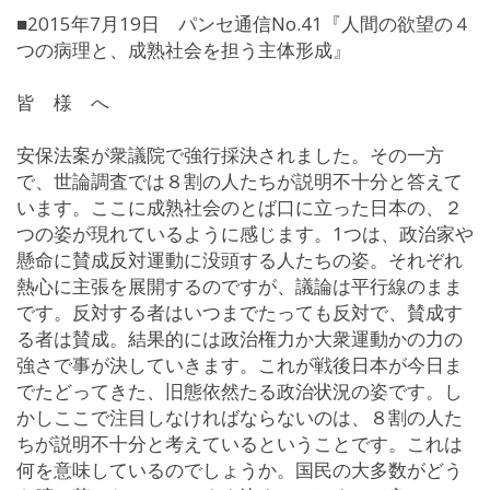
■2015年7月19日 パンセ通信No.41『人間の欲望の４
つの病理と、成熟社会を担う主体形成』
皆 様 へ
安保法案が衆議院で強行採決されました。その一方
で、世論調査では８割の人たちが説明不十分と答えて
います。ここに成熟社会のとば口に立った日本の、２
つの姿が現れているように感じます。1つは、政治家や
懸命に賛成反対運動に没頭する人たちの姿。それぞれ
熱心に主張を展開するのですが、議論は平行線のまま
です。反対する者はいつまでたっても反対で、賛成す
る者は賛成。結果的には政治権力か大衆運動かの力の
強さで事が決していきます。これが戦後日本が今日ま
でたどってきた、旧態依然たる政治状況の姿です。し
かしここで注目しなければならないのは、８割の人た
ちが説明不十分と考えているということです。これは
何を意味しているのでしょうか。国民の大多数がどう