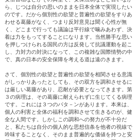
ら、じつは自分の思いのままを日本全体で実現したい
のです。だから個別性の欲望と普遍性の欲望をすりあ
わせる葛藤がなく、つまり反対意見は聞く心性が無
く、どこまで行っても議論は平行線で噛みあわず、決
着は力をもってすることになります。当然勝手な思い
を押しつけられる国民の方は反発して抗議運動を起こ
し、力対力の対決になって、この複雑な国際情勢の中
で、真の日本の安全保障を考える道は遠のきます。
さて、個別性の欲望と普遍性の欲望を相関させる意識
がしっかりあったとしても、その双方を調和させるに
は厳しい葛藤があり、忍耐が必要となってきます。第
３の病理は、その葛藤に耐えられずに生じてくる病理
です。これには３つのパタ－ンがあります。本来は、
個人の利害と全体の福利を調和させて生きるのが、健
全な人間です。しかしこの調和への努力が不十分だ
と、私たちは自分の個人的な思想信条を他者の視線で
吟味することなく、そのまま普遍的な価値を持つと安