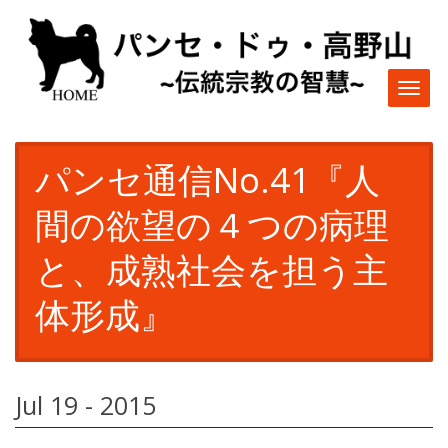
Togg
navi
パンセ通信No.41『人
間の欲望の４つの病理
と、成熟社会を担う主
体形成』
Jul 19 - 2015