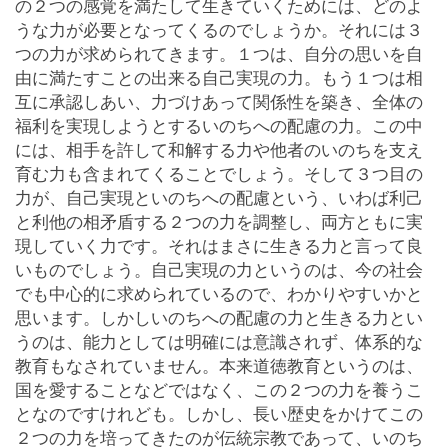
の２つの感覚を満たして生きていくためには、どのよ
うな力が必要となってくるのでしょうか。それには３
つの力が求められてきます。１つは、自分の思いを自
由に満たすことの出来る自己実現の力。もう１つは相
互に承認しあい、力づけあって関係性を築き、全体の
福利を実現しようとするいのちへの配慮の力。この中
には、相手を許して和解する力や他者のいのちを支え
育む力も含まれてくることでしょう。そして３つ目の
力が、自己実現といのちへの配慮という、いわば利己
と利他の相矛盾する２つの力を調整し、両方ともに実
現していく力です。それはまさに生きる力と言って良
いものでしょう。自己実現の力というのは、今の社会
でも中心的に求められているので、わかりやすいかと
思います。しかしいのちへの配慮の力と生きる力とい
うのは、能力としては明確には意識されず、体系的な
教育もなされていません。本来道徳教育というのは、
国を愛することなどではなく、この２つの力を養うこ
となのですけれども。しかし、長い歴史をかけてこの
２つの力を培ってきたのが伝統宗教であって、いのち