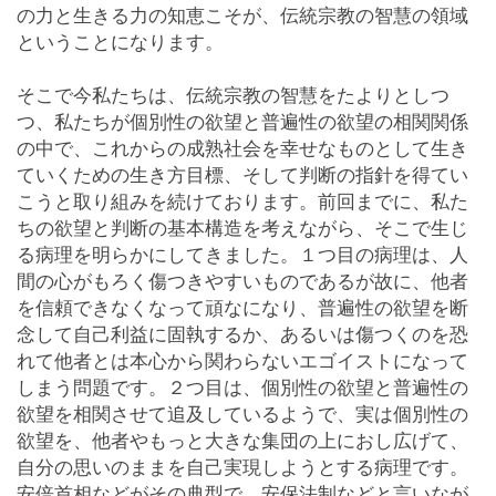
の力と生きる力の知恵こそが、伝統宗教の智慧の領域
ということになります。
そこで今私たちは、伝統宗教の智慧をたよりとしつ
つ、私たちが個別性の欲望と普遍性の欲望の相関関係
の中で、これからの成熟社会を幸せなものとして生き
ていくための生き方目標、そして判断の指針を得てい
こうと取り組みを続けております。前回までに、私た
ちの欲望と判断の基本構造を考えながら、そこで生じ
る病理を明らかにしてきました。１つ目の病理は、人
間の心がもろく傷つきやすいものであるが故に、他者
を信頼できなくなって頑なになり、普遍性の欲望を断
念して自己利益に固執するか、あるいは傷つくのを恐
れて他者とは本心から関わらないエゴイストになって
しまう問題です。２つ目は、個別性の欲望と普遍性の
欲望を相関させて追及しているようで、実は個別性の
欲望を、他者やもっと大きな集団の上におし広げて、
自分の思いのままを自己実現しようとする病理です。
安倍首相などがその典型で、安保法制などと言いなが