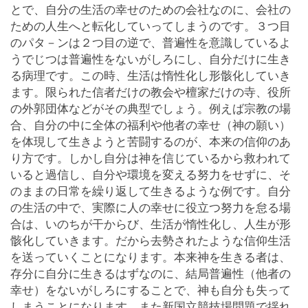
とで、自分の生活の幸せのための会社なのに、会社の
ための人生へと転化していってしまうのです。３つ目
のパタ－ンは２つ目の逆で、普遍性を意識しているよ
うでじつは普遍性をないがしろにし、自分だけに生き
る病理です。この時、生活は惰性化し形骸化していき
ます。限られた信者だけの教会や檀家だけの寺、役所
の外郭団体などがその典型でしょう。例えば宗教の場
合、自分の中に全体の福利や他者の幸せ（神の願い）
を体現して生きようと苦闘するのが、本来の信仰のあ
り方です。しかし自分は神を信じているから救われて
いると過信し、自分や環境を変える努力をせずに、そ
のままの日常を繰り返して生きるような例です。自分
の生活の中で、実際に人の幸せに役立つ努力を怠る場
合は、いのちが干からび、生活が惰性化し、人生が形
骸化していきます。だから去勢されたような信仰生活
を送っていくことになります。本来神を生きる者は、
存分に自分に生きるはずなのに、結局普遍性（他者の
幸せ）をないがしろにすることで、神も自分も失って
しまうことになります。また新国立競技場問題で揺れ