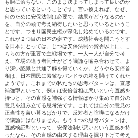
も腑に落ちない、このまま決まってしまって良いのか
と思っているということです。言い換えれば、なぜ、
何のために安保法制は必要で、結果がどうなるのか
を、自分の頭で考え納得したいと思っているというこ
とです。つまり国民主権が深化し始めているのです。
これが２つ目の日本の姿です。成熟社会を開こうとす
る日本にとっては、じつは安保法制の賛否以上に、こ
ちらの方が重要で主戦場です。一人一人が自分で考
え、立場の違う者同士がどう議論を噛み合わせて、よ
り深い認識と共通了解を得ていくか。どうやら安倍首
相は、日本国民に素敵なパンドラの箱を開けてくれた
ようです。これまでの私たちの思考パタ－ンは、直感
補強型といって、例えば安倍首相は悪いという直感を
持つと、その直感を補強する情報ばかり集めて自分の
意見を組み立てる思考法です。これでは自分の意見の
正当性を言い募るばかりで、反対者と喧嘩になるだけ
で議論にはなりません。もう１つの思考パタ－ンは、
直感検証型といって、安保法制が悪いという直感を持
ったなら、その直感の由来する理由を掘り下げて考え