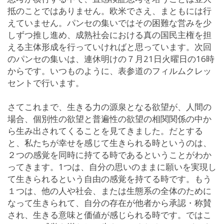
抵のことではありません。欧米でさえ、まともには行
えていません。パンセの集いではその困難な営みを少
しずつ推し進め、成熟社会における真の国民主権を担
える主体形成を行っていければと思っています。次回
のパンセの集いは、連休明けの７月21日火曜日の16時
からです。いつものように、表参道のフィルムクレッ
セントで行います。
さてこれまで、生きる力の源泉となる欲望が、人間の
場合、個別性の欲望と普遍性の欲望の相関関係の中か
ら生み出されてくることを見てきました。だとする
と、私たちが幸せを感じて生きられる時というのは、
２つの感覚を同時に持てる時であるということがわか
ってきます。1つは、自分の思いのままに願いを実現し
て生きられるという自由の感覚を持てる時です。もう
１つは、他の人や社会、または生態系の全体のために
なって生きられて、自分の存在が他者から承認・称賛
され、生きる意味と価値が感じられる時です。ではこ