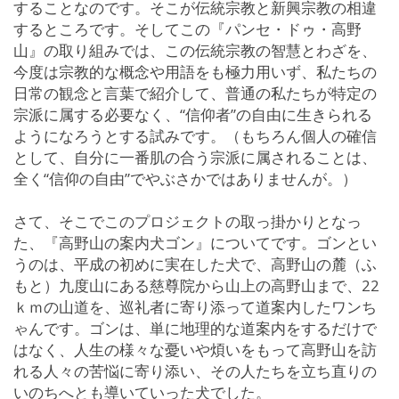
することなのです。そこが伝統宗教と新興宗教の相違
するところです。そしてこの『パンセ・ドゥ・高野
山』の取り組みでは、この伝統宗教の智慧とわざを、
今度は宗教的な概念や用語をも極力用いず、私たちの
日常の観念と言葉で紹介して、普通の私たちが特定の
宗派に属する必要なく、“信仰者”の自由に生きられる
ようになろうとする試みです。（もちろん個人の確信
として、自分に一番肌の合う宗派に属されることは、
全く“信仰の自由”でやぶさかではありませんが。）
さて、そこでこのプロジェクトの取っ掛かりとなっ
た、『高野山の案内犬ゴン』についてです。ゴンとい
うのは、平成の初めに実在した犬で、高野山の麓（ふ
もと）九度山にある慈尊院から山上の高野山まで、22
ｋｍの山道を、巡礼者に寄り添って道案内したワンち
ゃんです。ゴンは、単に地理的な道案内をするだけで
はなく、人生の様々な憂いや煩いをもって高野山を訪
れる人々の苦悩に寄り添い、その人たちを立ち直りの
いのちへとも導いていった犬でした。