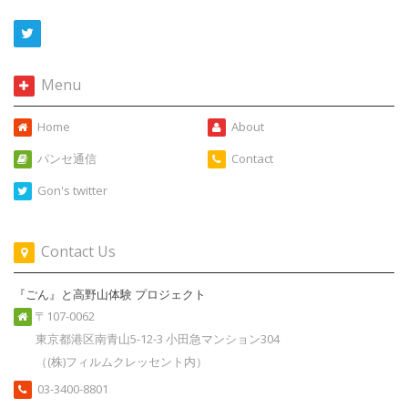
Menu
Home
About
パンセ通信
Contact
Gon's twitter
Contact Us
『ごん』と高野山体験 プロジェクト
〒107-0062
東京都港区南青山5-12-3 小田急マンション304
（(株)フィルムクレッセント内）
03-3400-8801