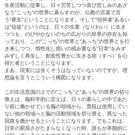
生産活動に従事し、日々労苦しつつ喜び悲しみのあざ
なう“こっち”の世界に暮らすのが、仏教の言葉で言
う“衆生”ということになります。そして“信仰者”あるい
は“信徒”というのは、日々の生業（なりわい）に生き
つつも、のびやかないのちの広がりの世界の存在も知
っており、この“こっち”の世界と“あっち”の世界とを行
き来しつつ、惰性化し煩いの積み重なる“日常”をみず
みずしく再生し、創造性豊かに生きる術（すべ）を心
得た者ということになります。
まあ、現実には全くそうはなっていないのですが、理
想論を言うとこういう構図になります。
この生活意識の上での“こっち”と“あっち”の世界の切り
換えは、脳科学的に言えば、日々の暮らしの中であた
り前に働かせている脳の領域から、普段は使用してい
ない他の領域へと脳の活動領域を切り替え、異なった
回路を働かせるということになります。でもこれは、
日常の窮屈さがたまらなくなった時、誰もが本能的に