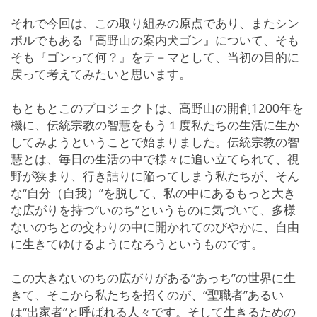
それで今回は、この取り組みの原点であり、またシン
ボルでもある『高野山の案内犬ゴン』について、そも
そも『ゴンって何？』をテ－マとして、当初の目的に
戻って考えてみたいと思います。
もともとこのプロジェクトは、高野山の開創1200年を
機に、伝統宗教の智慧をもう１度私たちの生活に生か
してみようということで始まりました。伝統宗教の智
慧とは、毎日の生活の中で様々に追い立てられて、視
野が狭まり、行き詰りに陥ってしまう私たちが、そん
な“自分（自我）”を脱して、私の中にあるもっと大き
な広がりを持つ“いのち”というものに気づいて、多様
ないのちとの交わりの中に開かれてのびやかに、自由
に生きてゆけるようになろうというものです。
この大きないのちの広がりがある“あっち”の世界に生
きて、そこから私たちを招くのが、“聖職者”あるい
は“出家者”と呼ばれる人々です。そして生きるための