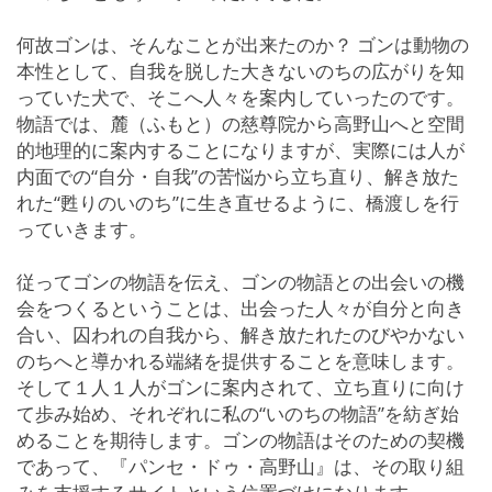
何故ゴンは、そんなことが出来たのか？ ゴンは動物の
本性として、自我を脱した大きないのちの広がりを知
っていた犬で、そこへ人々を案内していったのです。
物語では、麓（ふもと）の慈尊院から高野山へと空間
的地理的に案内することになりますが、実際には人が
内面での“自分・自我”の苦悩から立ち直り、解き放た
れた“甦りのいのち”に生き直せるように、橋渡しを行
っていきます。
従ってゴンの物語を伝え、ゴンの物語との出会いの機
会をつくるということは、出会った人々が自分と向き
合い、囚われの自我から、解き放たれたのびやかない
のちへと導かれる端緒を提供することを意味します。
そして１人１人がゴンに案内されて、立ち直りに向け
て歩み始め、それぞれに私の“いのちの物語”を紡ぎ始
めることを期待します。ゴンの物語はそのための契機
であって、『パンセ・ドゥ・高野山』は、その取り組