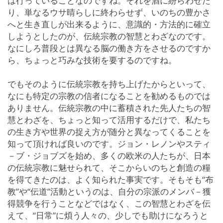
は行っていることなのですね。それを酒に紛らわせた
り、単なるウサ晴らしに終わらせず、いのちの豊かさ
へと生き直しが出来るように、意識的・方法的に確立
しようとしたのが、伝統宗教の智慧とわざなのです。
なにしろ普段とは異なる脳の働き方をさせるのですか
ら、ちょっと巧みな技術を要するのですね。
でもそのように伝統宗教を持ち上げたからといって、
なにも特定の宗教の信者になることを勧めるものでは
ありません。伝統宗教の中に蓄積された先人たちの智
慧とわざを、ちょっと知って活用するだけで、私たち
の生き方や世界の捉え方が随分と異なってくることを
知って頂ければ良いのです。ジョン・レノンやスティ
－ブ・ジョブズを始め、多くの欧米の人たちが、日本
の伝統宗教に魅せられて、そこからいのちと創造の糧
を得てきたのは、よく知られた事実です。そもそも“布
教”や“伝道”活動というのは、自分の宗派のメンバ－獲
得競争を行うことなどではなく、この智慧とわざを伝
えて、“日常”に煩う人々の、少しでも助けになろうと