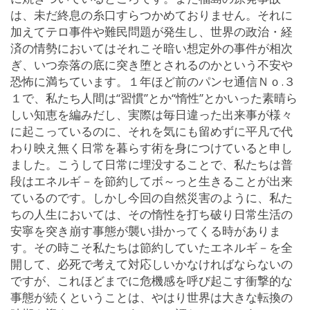
は、未だ終息の糸口すらつかめておりません。それに
加えてテロ事件や難民問題が発生し、世界の政治・経
済の情勢においてはそれこそ暗い想定外の事件が相次
ぎ、いつ奈落の底に突き堕とされるのかという不安や
恐怖に満ちています。１年ほど前のパンセ通信Ｎｏ.３
１で、私たち人間は“習慣”とか“惰性”とかいった素晴ら
しい知恵を編みだし、実際は毎日違った出来事が様々
に起こっているのに、それを気にも留めずに平凡で代
わり映え無く日常を暮らす術を身につけていると申し
ました。こうして日常に埋没することで、私たちは普
段はエネルギ－を節約してボ～っと生きることが出来
ているのです。しかし今回の自然災害のように、私た
ちの人生においては、その惰性を打ち破り日常生活の
安寧を突き崩す事態が襲い掛かってくる時がありま
す。その時こそ私たちは節約していたエネルギ－を全
開して、必死で考えて対応しいかなければならないの
ですが、これほどまでに危機感を呼び起こす衝撃的な
事態が続くということは、やはり世界は大きな転換の