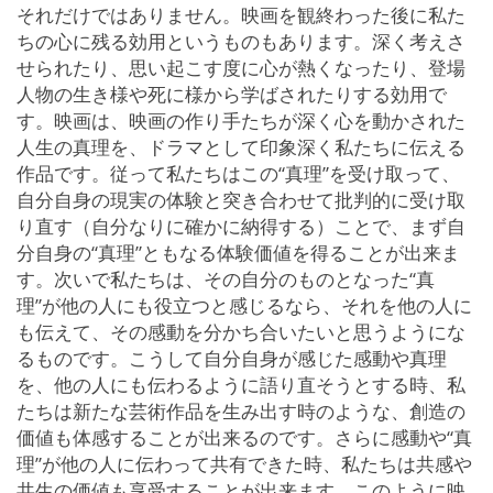
それだけではありません。映画を観終わった後に私た
ちの心に残る効用というものもあります。深く考えさ
せられたり、思い起こす度に心が熱くなったり、登場
人物の生き様や死に様から学ばされたりする効用で
す。映画は、映画の作り手たちが深く心を動かされた
人生の真理を、ドラマとして印象深く私たちに伝える
作品です。従って私たちはこの“真理”を受け取って、
自分自身の現実の体験と突き合わせて批判的に受け取
り直す（自分なりに確かに納得する）ことで、まず自
分自身の“真理”ともなる体験価値を得ることが出来ま
す。次いで私たちは、その自分のものとなった“真
理”が他の人にも役立つと感じるなら、それを他の人に
も伝えて、その感動を分かち合いたいと思うようにな
るものです。こうして自分自身が感じた感動や真理
を、他の人にも伝わるように語り直そうとする時、私
たちは新たな芸術作品を生み出す時のような、創造の
価値も体感することが出来るのです。さらに感動や“真
理”が他の人に伝わって共有できた時、私たちは共感や
共生の価値も享受することが出来ます。このように映