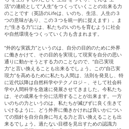
活”の連続として“人生”をつくっていくことの出来る力
のことです（英語のLifeは、いのち、生活、人生の３
つの意味があり、この３つを統一的に捉えます）。ま
た“生きる力”には、私たちのいのちを育むように社会
や自然環境をつくっていく力も含まれます。
“外的な実践力”というのは、自分の目的のために外界
に働きかけて、その目的を実現して現実を自分の思い
通りに動かそうとする力のことなので、“自己実現
力”と言い換えることも出来るでしょう。この“自己実
現力”を高めるために私たち人間は、法則を発見し、特
に近代以降は自然科学やテクノロジ－、そして社会科
学や人間科学を急速に発展させてきました。今私たち
は、その成果を十分に活用することが出来ます。一方
いのちの力というのは、私たちが滅びずに良く生きて
いけるように、どう外界に働きかければ良いかについ
ての指針を自分自身に与える力と言い換えることも出
来るでしょう。過たない目標を見出すための認識力