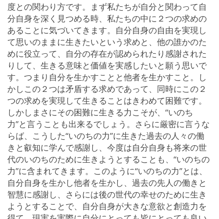
度との関わり方です。まず私たちが自分と関わって自
分自身を深く見つめる時、私たちの中に２つの求めの
あることに気づいてきます。自分自身の自由を実現し
て思いのままに生きたいという求めと、他の誰かのた
めに役立って、自分の存在が認められたり感謝された
りして、生きる意味と価値を実感したいと願う思いで
す。つまり自分を生かすことと他者を生かすこと。し
かしこの２つは矛盾する求めであって、同時にこの２
つの求めを実現して生きることはきわめて困難です。
しかしまさにその困難に生きる力こそが、“いのち
力”と言うことも出来るでしょう。さらに厳密に言うな
らば、こうした“いのちの力”に生きた過去の人々の働
きと叡知に学んで感謝し、今度は自分自身も将来の世
代のいのちのために生きようとすることも、“いのちの
力”に含まれてきます。このように“いのちの力”とは、
自分自身を生かし他者を生かし、過去の先人の働きと
智慧に感謝し、さらには後の世代の幸せのために生き
ようとすることで、自分自身が大きな意欲と創造力を
得て、現実を実際に自分にとっても皆にとっても良い