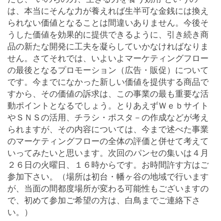
は、本当にそんな力が養えれば生半可な金銭には換え
られない価値となることは間違いありません。今後そ
うした価値を効果的に提供できるように、引き続き商
品の新たな開発に工夫を凝らしていかなければなりま
せん。さてそれでは、いよいよマーケティングフロー
の最後となるプロモーション（広告・販促）について
です。今までになかった新しい価値を提供する商品で
すから、その価値の訴求は、この事業の最も重要な活
動ポイントとなるでしょう。とりあえずＷｅｂサイト
やＳＮＳの活用、チラシ・ポスタ－の作成などが考え
られますが、その内容については、今まで述べた事業
のマーケティングフローの全体の評価と併せて考えて
いってみたいと思います。次回のパンセの集いは４月
２６日の火曜日、１６時からです。お時間許す方はご
参加下さい。（場所は初台・幡ヶ谷の地域で行います
が、当面の間都度場所が変わる可能性もございますの
で、初めて参加ご希望の方は、白鳥までご連絡下さ
い。）