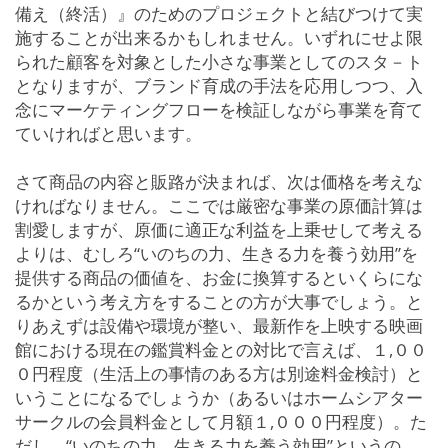
備え（終活）』のためのプロジェクトと結びつけて実
施することが出来るかもしれません。いずれにせよ限
られた顧客を対象とした小さな事業としてのスタ－ト
となりますが、ブランド育成の手法を応用しつつ、入
念にマーケティングフローを検証しながら事業を育て
ていければと思います。
さて商品の内容と販路が決まれば、次は価格を考えな
ければなりません。ここでは厳密な事業の原価計算は
割愛しますが、原価に適正な利益を上乗せして考える
よりは、むしろ“いのちの力、生きる力を養う効用”を
提供する商品の価値を、お金に換算するといくらにな
るかという考え方をすることの方が大事でしょう。と
りあえずは設備や環境が整い、最新作を上映する映画
館における現在の鑑賞料金との対比で言えば、１,００
０円程度（生活上の事情のある方は別途料金検討）と
いうことになるでしょうか（あるいはホームシアター
サークルの会員料金として月額１,０００円程度）。た
だし、“いのちの力、生きる力を養う効用”というの