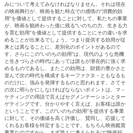
みについて考えてみなければなりません。それは現在
の映画興行が、映画を観た時点での感情の“消費的効
用”を価値として提供することに対して、私たちの事業
が、映画を観終わった後に残る“いのちの力、生きる力
を育む効用”を価値として提供することにその違いを求
めることが出来るでしょう。つまり提供する効用が従
来とは異なることに、差別化のポイントがあるので
す。さらにこの“いのちの効用”は、現代のような危機
と生きづらさの時代にあっては誰もが潜在的に強く求
めるものであるし、またこの効用は、財貨の豊かさと
並んで次の時代を構成するキーファクタ－ともなるも
のだけに、強みを発揮するものと思われます。さてそ
の次に明らかにしなければならないポイントは、マ－
ケティングの用語で言えばセグメンテーションとター
ゲテイングです。分かりやすく言えば、お客様は誰か
ということです。この“いのちの効用”を提供する事業
に対して、その価値を高く評価し、賛同し、応援して
くれるお客様を特定することです。もちろん映画鑑賞
事業なのですから、まず第１に考えられるは“映画好