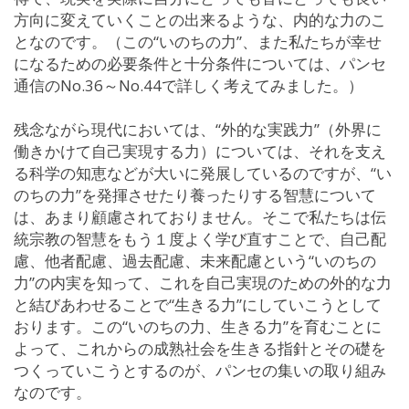
方向に変えていくことの出来るような、内的な力のこ
となのです。（この“いのちの力”、また私たちが幸せ
になるための必要条件と十分条件については、パンセ
通信のNo.36～No.44で詳しく考えてみました。）
残念ながら現代においては、“外的な実践力”（外界に
働きかけて自己実現する力）については、それを支え
る科学の知恵などが大いに発展しているのですが、“い
のちの力”を発揮させたり養ったりする智慧について
は、あまり顧慮されておりません。そこで私たちは伝
統宗教の智慧をもう１度よく学び直すことで、自己配
慮、他者配慮、過去配慮、未来配慮という“いのちの
力”の内実を知って、これを自己実現のための外的な力
と結びあわせることで“生きる力”にしていこうとして
おります。この“いのちの力、生きる力”を育むことに
よって、これからの成熟社会を生きる指針とその礎を
つくっていこうとするのが、パンセの集いの取り組み
なのです。