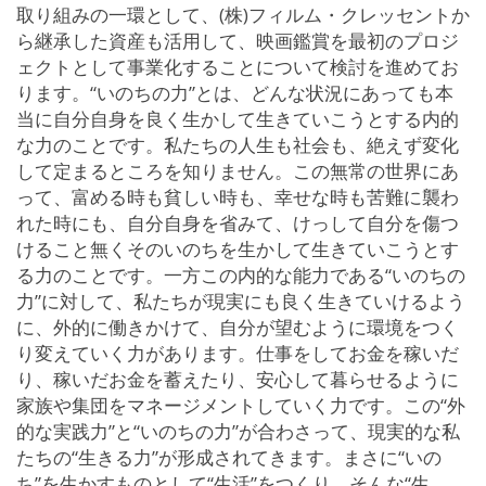
取り組みの一環として、(株)フィルム・クレッセントか
ら継承した資産も活用して、映画鑑賞を最初のプロジ
ェクトとして事業化することについて検討を進めてお
ります。“いのちの力”とは、どんな状況にあっても本
当に自分自身を良く生かして生きていこうとする内的
な力のことです。私たちの人生も社会も、絶えず変化
して定まるところを知りません。この無常の世界にあ
って、富める時も貧しい時も、幸せな時も苦難に襲わ
れた時にも、自分自身を省みて、けっして自分を傷つ
けること無くそのいのちを生かして生きていこうとす
る力のことです。一方この内的な能力である“いのちの
力”に対して、私たちが現実にも良く生きていけるよう
に、外的に働きかけて、自分が望むように環境をつく
り変えていく力があります。仕事をしてお金を稼いだ
り、稼いだお金を蓄えたり、安心して暮らせるように
家族や集団をマネージメントしていく力です。この“外
的な実践力”と“いのちの力”が合わさって、現実的な私
たちの“生きる力”が形成されてきます。まさに“いの
ち”を生かすものとして“生活”をつくり、そんな“生