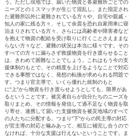
う。ただし現地では、届いた物資と各避難所ごとでの
ニーズとのミスマッチが生じて混乱し、また指定され
た避難所以外に避難されている方々や、自宅や親戚・
知人の家に残る方々、そして余震を恐れ自家用車に寝
泊まりされている方々、さらには高齢者や障害者など
を抱えて物資の配給を受け取りに行くことさえままな
らない方々など、避難の状況は本当に様々です。その
すべての方々に漏らさず救援物資を行き渡らせること
は、きわめて困難なことでしょう。これはもう今の支
援体制のもとで、その精度を上げるようなことで対応
できる事態ではなく、発想の転換が求められる問題で
す。つまり官主導で、いくら優れた統制のもと
に“上”から物資を行き渡らせようとしても、限界があ
るということです。被災者自らが自分たちのニーズを
取りまとめ、その情報を発信して過不足なく物資を取
り寄せ、連携して届いた支援物資を被災地域のすべて
の人たちに分配する。つまり“下”からの民主導の対応
が官主導の対応と噛みあって、相互に補完し合うので
なければ、十分な支援は行えないということです。ま