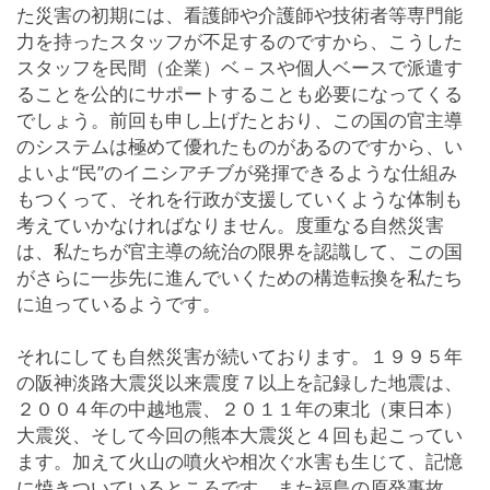
た災害の初期には、看護師や介護師や技術者等専門能
力を持ったスタッフが不足するのですから、こうした
スタッフを民間（企業）ベ－スや個人ベースで派遣す
ることを公的にサポートすることも必要になってくる
でしょう。前回も申し上げたとおり、この国の官主導
のシステムは極めて優れたものがあるのですから、い
よいよ“民”のイニシアチブが発揮できるような仕組み
もつくって、それを行政が支援していくような体制も
考えていかなければなりません。度重なる自然災害
は、私たちが官主導の統治の限界を認識して、この国
がさらに一歩先に進んでいくための構造転換を私たち
に迫っているようです。
それにしても自然災害が続いております。１９９５年
の阪神淡路大震災以来震度７以上を記録した地震は、
２００４年の中越地震、２０１１年の東北（東日本）
大震災、そして今回の熊本大震災と４回も起こってい
ます。加えて火山の噴火や相次ぐ水害も生じて、記憶
に焼きついているところです。また福島の原発事故