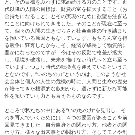
と、その目標をぶれずに求め続ける力のことです。近
代以降の人間の目標は、財貨の富を拡大すること（お
金持ちになること）とその実現のために欲望を注ぎ込
むことに向けられてきました。そのことが現在に至っ
て、個々の人間の生きづらさと社会全体の行き詰まり
を招いている原因ともなっています。もちろん富を得
る競争に狂奔したからこそ、経済が成長して物質的に
豊かになったのですが、今はその反動で格差が拡大
し、環境を破壊し、未来を描けない時代へと立ち至っ
ています。つまり時代の転換点を迎えているというこ
となのです。“いのちの力”というのは、このような社
会全体と個人の人生の危機の時に、人間と生命の歴史
が培ってきた根源的な叡知から、過たずに新たな可能
性を拓いていく力とも言えるものなのです。
ところで私たちの中にある“いのちの力”を見出し、そ
れを育んでいくためには、４つの要因があることを前
回見てきました。自分自身との関わり方、他者との関
わり方、様々な出来事との関わり方、そしてモノや制