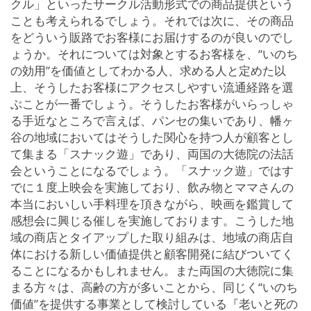
クル」といったサークル活動形式での商品提供という
ことも考えられるでしょう。それでは次に、その商品
をどういう販路でお客様にお届けするのが良いのでし
ょうか。それについては対象とするお客様を、“いのち
の効用”を価値としてわかる人、求める人と定めた以
上、そうしたお客様にアクセスしやすい流通経路を選
ぶことが一番でしょう。そうしたお客様がいらっしゃ
る手近なところで言えば、パンセの集いであり、幡ヶ
谷の地域においてはそうした関心を持つ人が顧客とし
て集まる「スナック遊」であり、両国の大徳院の法話
会ということになるでしょう。「スナック遊」ではす
でに１度上映会を実施しており、飲み物とママさんの
本当においしい手料理を頂きながら、映画を鑑賞して
感想会に興じる催しを実施しております。こうした地
域の商店とタイアップした取り組みは、地域の商店自
体における新しい価値提供と顧客開発に結びついてく
ることになるかもしれません。また両国の大徳院に集
まる方々は、高齢の方が多いことから、同じく“いのち
価値”を提供する事業として検討している『老いと死の