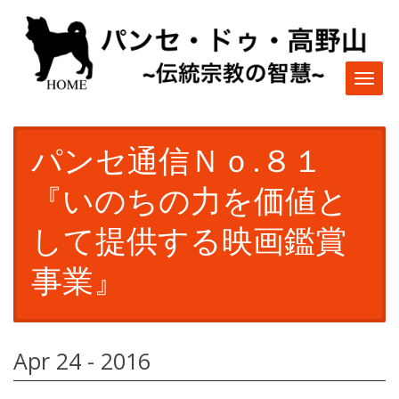
Togg
navi
パンセ通信Ｎｏ.８１
『いのちの力を価値と
して提供する映画鑑賞
事業』
Apr 24 - 2016