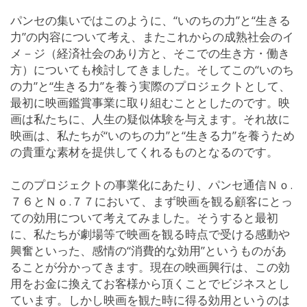
パンセの集いではこのように、“いのちの力”と“生きる
力”の内容について考え、またこれからの成熟社会のイ
メ－ジ（経済社会のあり方と、そこでの生き方・働き
方）についても検討してきました。そしてこの“いのち
の力”と“生きる力”を養う実際のプロジェクトとして、
最初に映画鑑賞事業に取り組むこととしたのです。映
画は私たちに、人生の疑似体験を与えます。それ故に
映画は、私たちが“いのちの力”と“生きる力”を養うため
の貴重な素材を提供してくれるものとなるのです。
このプロジェクトの事業化にあたり、パンセ通信Ｎｏ.
７６とＮｏ.７７において、まず映画を観る顧客にとっ
ての効用について考えてみました。そうすると最初
に、私たちが劇場等で映画を観る時点で受ける感動や
興奮といった、感情の“消費的な効用”というものがあ
ることが分かってきます。現在の映画興行は、この効
用をお金に換えてお客様から頂くことでビジネスとし
ています。しかし映画を観た時に得る効用というのは