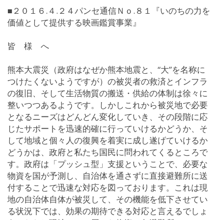
■２０１６.４.２４パンセ通信Ｎｏ.８１『いのちの力を
価値として提供する映画鑑賞事業』
皆 様 へ
熊本大震災（政府はなぜか熊本地震と、“大”を名称に
つけたくないようですが）の被災者の救済とインフラ
の復旧、そして生活物質の搬送・供給の体制は徐々に
整いつつあるようです。しかしこれから被災地で必要
となるニーズはどんどん変化していき、その段階に応
じたサポートを迅速的確に行っていけるかどうか、そ
して地域と個々人の復興を着実に成し遂げていけるか
どうかは、政府と私たち国民に問われてくるところで
す。政府は「プッシュ型」支援ということで、必要な
物資を国が予測し、自治体を通さずに直接避難所に送
付することで迅速な対応を図っております。これは現
地の自治体自体が被災して、その機能を低下させてい
る状況下では、効果の期待できる対応と言えるでしょ